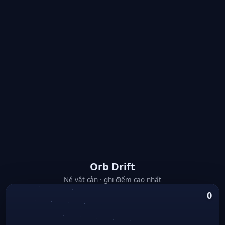
Orb Drift
Né vật cản · ghi điểm cao nhất
0